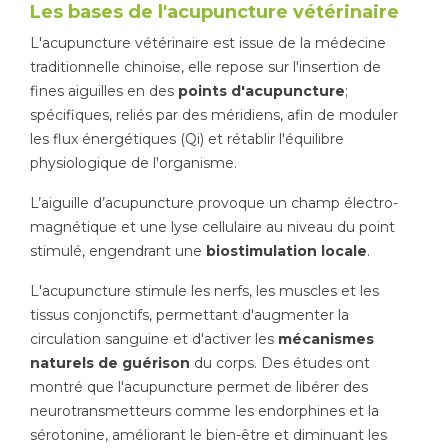
Les bases de l'acupuncture vétérinaire
Tapis de course
Les packs kiné
L'acupuncture vétérinaire est issue de la médecine
traditionnelle chinoise, elle repose sur l'insertion de
Analyse biomécanique
fines aiguilles en des
points d'acupuncture
;
spécifiques, reliés par des méridiens, afin de moduler
les flux énergétiques (Qi) et rétablir l'équilibre
physiologique de l'organisme.
L’aiguille d’acupuncture provoque un champ électro-
magnétique et une lyse cellulaire au niveau du point
stimulé, engendrant une
biostimulation locale
.
L'acupuncture stimule les nerfs, les muscles et les
tissus conjonctifs, permettant d'augmenter la
circulation sanguine et d'activer les
mécanismes
naturels de guérison
du corps. Des études ont
montré que l'acupuncture permet de libérer des
neurotransmetteurs comme les endorphines et la
sérotonine, améliorant le bien-être et diminuant les