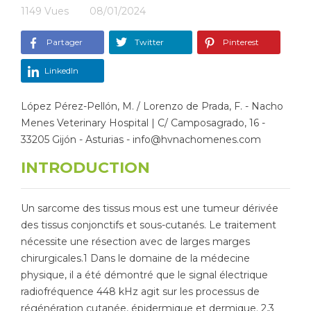
1149
Vues
08/01/2024
Tapis de course
Les packs kiné
Partager
Twitter
Pinterest
Analyse biomécanique
LinkedIn
López Pérez-Pellón, M. / Lorenzo de Prada, F. - Nacho
Menes Veterinary Hospital | C/ Camposagrado, 16 -
33205 Gijón - Asturias - info@hvnachomenes.com
INTRODUCTION
Un sarcome des tissus mous est une tumeur dérivée
des tissus conjonctifs et sous-cutanés. Le traitement
nécessite une résection avec de larges marges
chirurgicales.1 Dans le domaine de la médecine
physique, il a été démontré que le signal électrique
radiofréquence 448 kHz agit sur les processus de
régénération cutanée, épidermique et dermique. 2,3