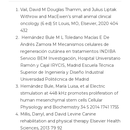
Vail, David M Douglas Thamm, and Julius Liptak
Withrow and MacEwen’s small animal clinical
oncology (6 ed) St Louis, MO, Elsevier, 2020 404
432
Hernández Bule M L Toledano Macías E De
Andrés Zamora M Mecanismos celulares de
regeneración cutánea en tratamientos INDIBA
Servicio BEM Investigación, Hospital Universitario
Ramón y Cajal IRYCIS, Madrid Escuela Técnica
Superior de Ingeniería y Diseño Industrial
Universidad Politécnica de Madrid
Hernández Bule, María Luisa, et al Electric
stimulation at 448 kHz promotes proliferation of
human mesenchymal stem cells Cellular
Physiology and Biochemistry 34 5 2014 1741 1755
Millis, Darryl, and David Levine Canine
rehabilitation and physical therapy Elsevier Health
Sciences, 2013 79 92