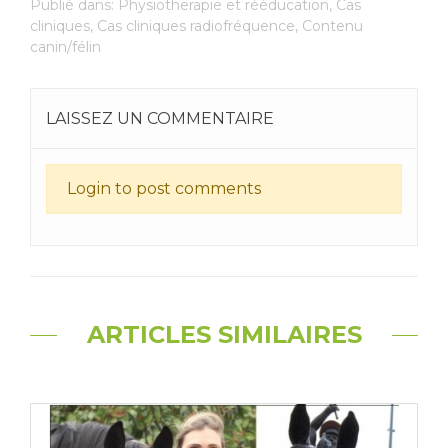
Publié dans:
Physiotherapie et rééducation
,
Cas
cliniques
,
Cas cliniques radiofréquence
,
Contenu
canin/félin
LAISSEZ UN COMMENTAIRE
Login to post comments
ARTICLES SIMILAIRES