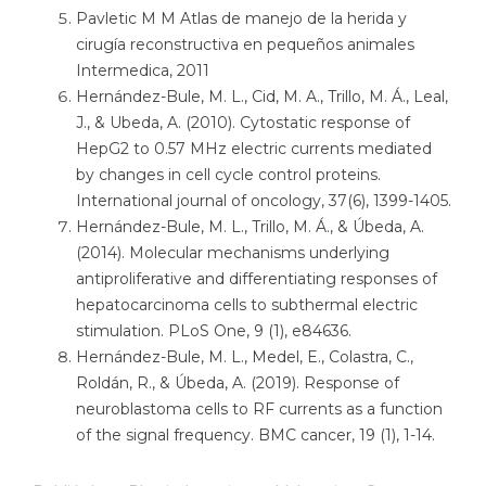
Pavletic M M Atlas de manejo de la herida y
cirugía reconstructiva en pequeños animales
Intermedica, 2011
Hernández-Bule, M. L., Cid, M. A., Trillo, M. Á., Leal,
J., & Ubeda, A. (2010). Cytostatic response of
HepG2 to 0.57 MHz electric currents mediated
by changes in cell cycle control proteins.
International journal of oncology, 37(6), 1399-1405.
Hernández-Bule, M. L., Trillo, M. Á., & Úbeda, A.
(2014). Molecular mechanisms underlying
antiproliferative and differentiating responses of
hepatocarcinoma cells to subthermal electric
stimulation. PLoS One, 9 (1), e84636.
Hernández-Bule, M. L., Medel, E., Colastra, C.,
Roldán, R., & Úbeda, A. (2019). Response of
neuroblastoma cells to RF currents as a function
of the signal frequency. BMC cancer, 19 (1), 1-14.