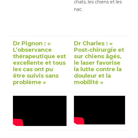
chats, les chiens et les
nac.
Dr Pignon : «
Dr Charles : «
L’observance
Post-chirurgie et
thérapeutique est
sur chiens âgés,
excellente et tous
le laser favorise
les cas ont pu
la lutte contre la
être suivis sans
douleur et la
problème »
mobilité »
Interview du Dr Charly
Le Dr Sandrine