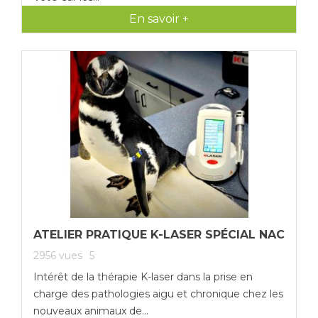
comme un complément
des chats, des chiens
En savoir +
ou alternative
et des chevaux.
intéressante aux
thérapeutiques
classiques.
Dr Dallongeville :
Sans sédation,
sans tonte, sans
intervention
chirurgicale et
d’une prise en
main facile »
ATELIER PRATIQUE K-LASER SPÉCIAL NAC
2956
vues
5
Intérêt de la thérapie K-laser dans la prise en
charge des pathologies aigu et chronique chez les
nouveaux animaux de...