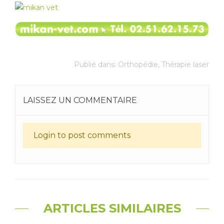
PIGNON, responsable
CHARLES, responsable
du service Nac,
Ecole
du
service de
Nationale Vétérinaire
physiothérapie du CHV
d'Alfort
(94).
Atlantia
(44), utilise le K-
Présentation de l’intérêt
laser® pour lutter
Publié dans:
Orthopédie
,
Thérapie laser
de la thérapie laser pour
contre la douleur et
l'amélioration de la
favoriser la mobilité des
cicatrisation, la prise en
animaux suite à une
LAISSEZ UN COMMENTAIRE
charge des douleurs et
chirurgie ou pour les
la diminution des
animaux âgés.
processus
Découvrez pourquoi la
Login to post comments
inflammatoires chez les
thérapie laser est
nouveaux animaux de
intéressante en
compagnie.
rééducation.
ARTICLES SIMILAIRES
Dr Messiale : « Le
Dr Deswarte : «