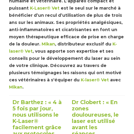
humaine et vétérinaire. L’appareil compact et
puissant
K-Laser® Vet
est le seul sur le marché à
Tapis de course
Les packs kiné
bénéficier d’un recul d’utilisation de plus de trois
ans sur les animaux. Ses propriétés analgésiques,
Analyse biomécanique
anti-inflammatoires et cicatrisantes en font un
moyen thérapeutique efficace de prise en charge
de la douleur.
Mikan
, distributeur exclusif du
K-
laser® Vet
, vous apporte son expertise et ses
conseils pour le développement du laser au sein
de votre clinique. Découvrez au travers de
plusieurs témoignages les raisons qui ont motivé
ces vétérinaires à s'équiper du
K-laser® Vet
avec
Mikan
.
Dr Barthez : « 4 à
Dr Clobert : « En
5 fois par jour,
zones
nous utilisons le
douloureuses, le
K-Laser®
laser est utilisé
facilement grâce
avant les
aux protocoles
séances