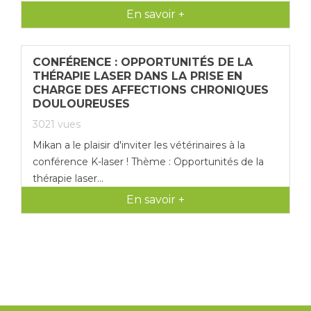
En savoir +
Dr Emilie
DALLONGEVILLE,
service chirurgie des
CONFÉRENCE : OPPORTUNITÉS DE LA
équidés ENV Oniris -
THÉRAPIE LASER DANS LA PRISE EN
Nantes
(44). Équipée du
CHARGE DES AFFECTIONS CHRONIQUES
DOULOUREUSES
K-laser® par Mikan, le Dr
Emilie
3021
vues
DALLONGEVILLE nous
Mikan a le plaisir d'inviter les vétérinaires à la
fait part de son
conférence K-laser ! Thème : Opportunités de la
expérience sur la
thérapie laser...
thérapie laser pour les
En savoir +
chevaux.