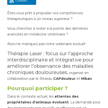
LinkedIn
Tapis de course
Les packs kiné
Êtes-vous prêt à propulser vos compétences
thérapeutiques à un niveau supérieur ?
Analyse biomécanique
Vous cherchez à rester à la pointe des dernières
avancées en médecine vétérinaire ?
Alors ne manquez pas notre webinaire exclusif :
Thérapie Laser : focus sur l'approche
interdisciplinaire et intégrative pour
améliorer l'observance des maladies
chroniques douloureuses
, organisé en
collaboration par le Réseau
CAPdouleur
et
Mikan
.
Pourquoi participer ?
Dans le contexte actuel, les
attentes des
propriétaires d'animaux évoluent
. La demande pour