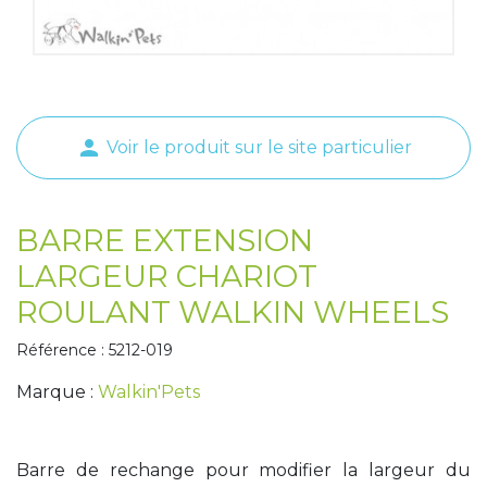
Tapis de course
Les packs kiné
Analyse biomécanique
person
Voir le produit sur le site particulier
BARRE EXTENSION
LARGEUR CHARIOT
ROULANT WALKIN WHEELS
Référence : 5212-019
Marque :
Walkin'Pets
Barre de rechange pour modifier la largeur du