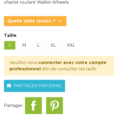
chariot roulant Walkin Wheels
keyboard_arrow_down
Quelle taille choisir ?
Taille
S
M
L
XL
XXL
Veuillez vous
connecter avec votre compte
professionnel
afin de consulter les tarifs
PARTAGER PAR EMAIL
Partager