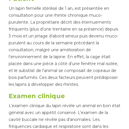
Un lapin femelle stérilisé de 1 an, est présentée en
Tapis de course
Les packs kiné
consultation pour une rhinite chronique muco-
purulente. La propriétaire décrit des éternuements
Analyse biomécanique
fréquents (plus d’une trentaine en sa présence) depuis
3 mois et un jetage d’abord séreux puis devenu muco-
purulent au cours de la semaine précédant la
consultation, malgré une amélioration de
l’environnement de la lapine. En effet, la cage était
placée dans une pièce à côté d’une fenêtre mal isolée,
et le substrat de l’animal se composait de copeaux de
bois parfumés. Ces deux facteurs peuvent prédisposer
les lapins à développer des rhinites.
Examen clinique
L’examen clinique du lapin révèle un animal en bon état
général avec un appétit conservé. L’examen de la
cavité buccale ne révèle pas d’anomalies. Les
fréquences cardiaque et respiratoire sont dans les