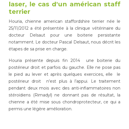
laser, le cas d'un américan staff
Tapis de course
Les packs kiné
terrier
Houria, chienne american staffordshire terrier née le
Analyse biomécanique
25/11/2012 a été présentée à la clinique vétérinaire du
docteur Delsaut pour une boiterie persistante
notamment. Le docteur Pascal Delsaut, nous décrit les
étapes de sa prise en charge.
Houria présente depuis fin 2014 une boiterie du
postérieur droit et parfois du gauche. Elle ne pose pas
le pied au lever et après quelques exercices, elle le
postérieur droit n'est plus à l’appui. Le traitement
pendant deux mois avec des anti-inflammatoires non
stéroïdiens (Rimadyl) ne donnant pas de résultat, la
chienne a été mise sous chondroprotecteur, ce qui a
permis une légère amélioration.