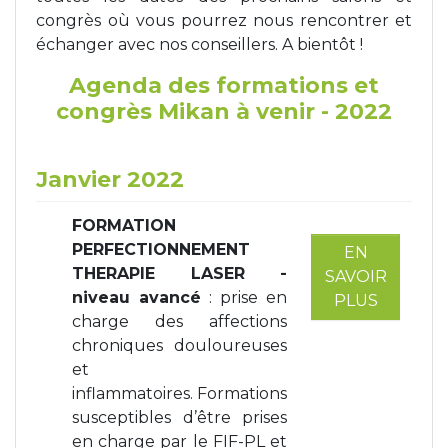
congrès où vous pourrez nous rencontrer et
Tapis de course
Les packs kiné
échanger avec nos conseillers. A bientôt !
Agenda des formations et
Analyse biomécanique
congrès Mikan à venir - 2022
Janvier 2022
FORMATION
PERFECTIONNEMENT
EN
THERAPIE LASER -
SAVOIR
niveau avancé
: prise en
PLUS
charge des affections
chroniques douloureuses
et
inflammatoires. Formations
susceptibles d’être prises
en charge par le FIF-PL et