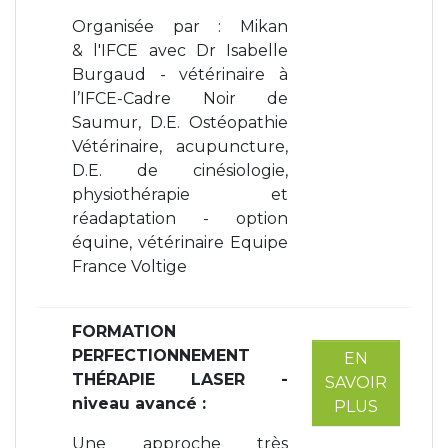
Organisée par : Mikan
& l'IFCE avec Dr Isabelle
Burgaud - vétérinaire à
l’IFCE-Cadre Noir de
Saumur, D.E. Ostéopathie
Vétérinaire, acupuncture,
D.E. de cinésiologie,
physiothérapie et
réadaptation - option
équine, vétérinaire Equipe
France Voltige
FORMATION
PERFECTIONNEMENT
EN
THÉRAPIE LASER -
SAVOIR
niveau avancé
:
PLUS
Une approche très