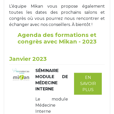
L’équipe Mikan vous propose également
Tapis de course
Les packs kiné
toutes les dates des prochains salons et
congrès où vous pourrez nous rencontrer et
Analyse biomécanique
échanger avec nos conseillers. À bientôt !
Agenda des formations et
congrès avec Mikan - 2023
Janvier 2023
SÉMINAIRE
MODULE DE
EN
MÉDECINE
SAVOIR
INTERNE
PLUS
Le module
Médecine
Interne