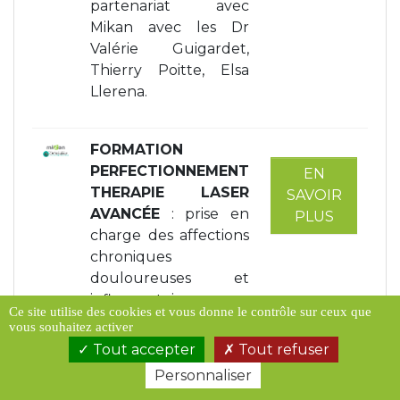
partenariat avec
Mikan avec les Dr
Valérie Guigardet,
Thierry Poitte, Elsa
Llerena.
FORMATION
PERFECTIONNEMENT
EN
THERAPIE LASER
SAVOIR
AVANCÉE
: prise en
PLUS
charge des affections
chroniques
douloureuses et
inflammatoires.
Ce site utilise des cookies et vous donne le contrôle sur ceux que
Formations
vous souhaitez activer
susceptibles d’être
Tout accepter
Tout refuser
prises en charge par
Personnaliser
le FIF-PL et Actalians