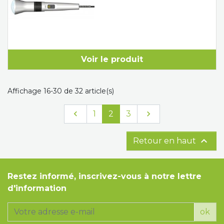
Voir le produit
Affichage 16-30 de 32 article(s)
Précédent
Suivant

1
2
3


Retour en haut
Restez informé, inscrivez-vous à notre lettre
d'information
ok