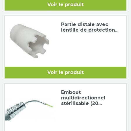
Voir le produit
Tapis de course
Les packs kiné
Partie distale avec
Analyse biomécanique
lentille de protection...
Voir le produit
Embout
multidirectionnel
stérilisable (20...