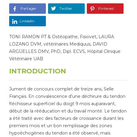
Partager
Twitter
Pinterest
Tapis de course
Les packs kiné
LinkedIn
Analyse biomécanique
TONI RAMON PT & Ostéopathe, Fisiovet, LAURA
LOZANO DVM, vétérinaires Mediquus, DAVID
ARGÜELLES DMV, PhD, Dipl. ECVS, Hôpital Clinique
Vétérinaire UAB
INTRODUCTION
Jument de concours complet de treize ans, Selle
Français. En convalescence d’une déchirure du tendon
fléchisseur superficiel du doigt 9 mois auparavant,
début de la rééducation et du travail monté. Le tendon
a été traité avec des facteurs de croissance durant les
premiers mois et un bon remplissage des zones
hypoéchogènes du tendon a été observé, mais