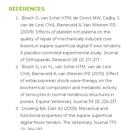
RÉFÉRENCES
Bosch G, van Schie HTM, de Groot MW, Cadby J,
van de Lest CHA, Barneveld A, Van Weeren PR
(2009). Effects of platelet rich plasma on the
quality of repair of mechanically induced core
lesions in equine superficial digital fl exor tendons:
A placebo-controled experimental study. Journal
of Orthopaedic Research 28 (2): 211-217.
Bosch G, Lin YL, van Schie HTM, van de Lest
CHA, Barneveld A, van Weeren PR (2010). Effect
of extracorporean shock wave therapy on the
biochemical composition and metabolic activity
of tenocytes in normal tendinous structures in
ponies. Equine Veterinary Journal 39 (3): 226-231.
Dowling BA, Dart AJ (2005). Mecanical and
functional properties of the equine superficial
digital flexor tendon. The Veterinary Journal 170
(2): 184-192.