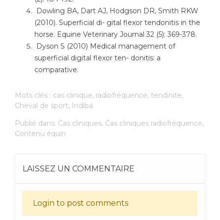
Dowling BA, Dart AJ, Hodgson DR, Smith RKW
(2010). Superficial di- gital flexor tendonitis in the
horse. Equine Veterinary Journal 32 (5): 369-378.
Dyson S (2010) Medical management of
superficial digital flexor ten- donitis: a
comparative.
Mots clés :
cas clinique
,
radiofréquence
,
tendinite
,
Cheval de sport
,
Indiba
Publié dans:
Cas cliniques
,
Cas cliniques radiofréquence
,
Contenu équin
LAISSEZ UN COMMENTAIRE
Login to post comments