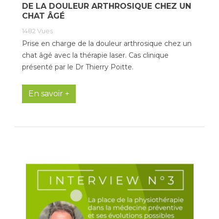
DE LA DOULEUR ARTHROSIQUE CHEZ UN
CHAT ÂGÉ
Tapis de course
Les packs kiné
1482
Vues
Analyse biomécanique
Prise en charge de la douleur arthrosique chez un
chat âgé avec la thérapie laser. Cas clinique
présenté par le Dr Thierry Poitte.
En savoir +